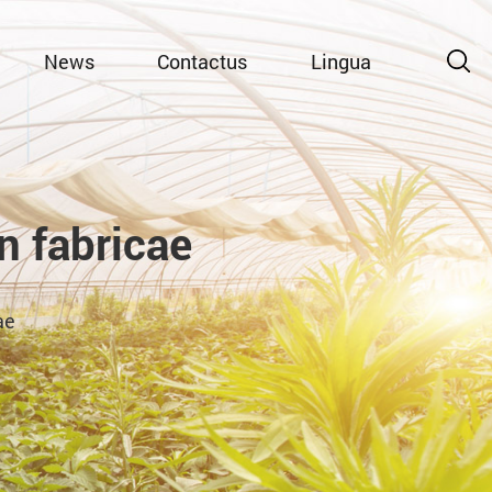
News
Contactus
Lingua
 fabricae
ae