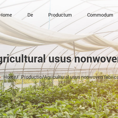
Home
De
Productum
Commodum
ricultural usus nonwoven
Home
/
Productio
/
Agricultural usus nonwoven fabric