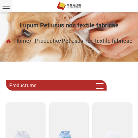
Lupum Pet usus non textile fabricae
Home
/
Productio
/
Pet usus non textile fabricae
Productums