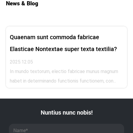
News & Blog
Quaenam sunt commoda fabricae
Elasticae Nontextae super texta textilia?
2025.12.05
In mundo textorum, electio fabricae munus magnum
habet in determinando functionis functionem, con...
Nuntius nunc nobis!