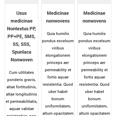
Usus
Medicinae
Medicinae
medicinae
nonwovens
nonwovens
Nontextus PP,
Quia humilis
Quia humilis
PP+PE, SMS,
pondus excelsum
pondus excelsum
SS, SSS,
viribus
viribus
Spunlaca
elongationem
elongationem
Nonwoven
princeps aer
princeps aer
permeability et
permeability et
Cum utilitates
fortis aquae
fortis aquae
ponderis gravis,
resistentia. Quod
resistentia. Quod
altae fortitudinis,
uber habet
uber habet
altae longitudinis
bonum
bonum
et permeabilitatis,
uniformitatem,
uniformitatem,
aquae validae
altum opacitatem
altum opacitatem
resistentiae, non