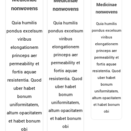
nonwovens
nonwovens
nonwovens
Quia humilis
Quia humilis
Quia humilis
pondus excelsum
pondus excelsum
pondus excelsum
viribus
viribus
viribus
elongationem
elongationem
elongationem
princeps aer
princeps aer
princeps aer
permeability et
permeability et
permeability et
fortis aquae
fortis aquae
fortis aquae
resistentia. Quod
resistentia. Quod
resistentia. Quod
uber habet
uber habet
uber habet
bonum
bonum
bonum
uniformitatem,
uniformitatem,
uniformitatem,
altum opacitatem
altum opacitatem
altum opacitatem
et habet bonum
et habet bonum
et habet bonum
obi
obi
obi