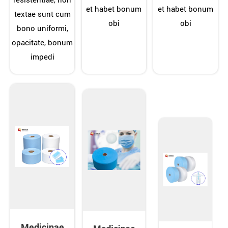
et habet bonum
et habet bonum
textae sunt cum
obi
obi
bono uniformi,
opacitate, bonum
impedi
Medicinae
Medicinae
Medicinae