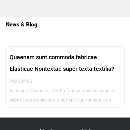
News & Blog
Quaenam sunt commoda fabricae
Elasticae Nontextae super texta textilia?
2025.12.05
In mundo textorum, electio fabricae munus magnum
habet in determinando functionis functionem, con...