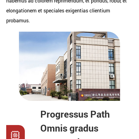
habemus ad colorem reprimendum, et pondus, robur, et
elongationem et speciales exigentias clientium
probamus.
Progressus Path
Omnis gradus