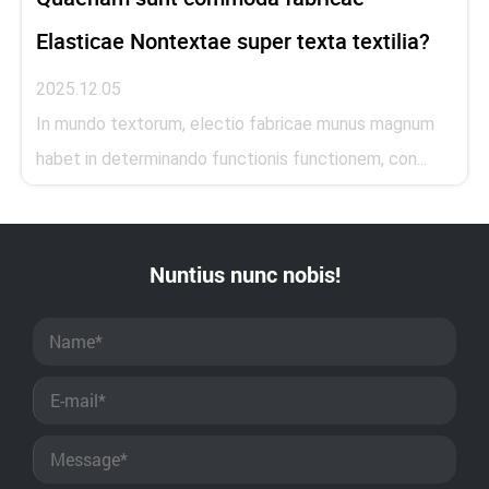
Elasticae Nontextae super texta textilia?
2025.12.05
In mundo textorum, electio fabricae munus magnum
habet in determinando functionis functionem, con...
Nuntius nunc nobis!