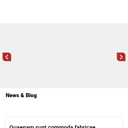
<
>
News & Blog
Quaenam sunt commoda fabricae