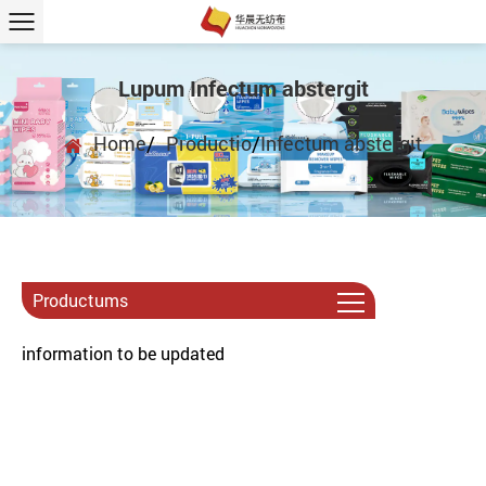
Lupum Infectum abstergit
Home
/
Productio
/
Infectum abstergit
Productums
information to be updated