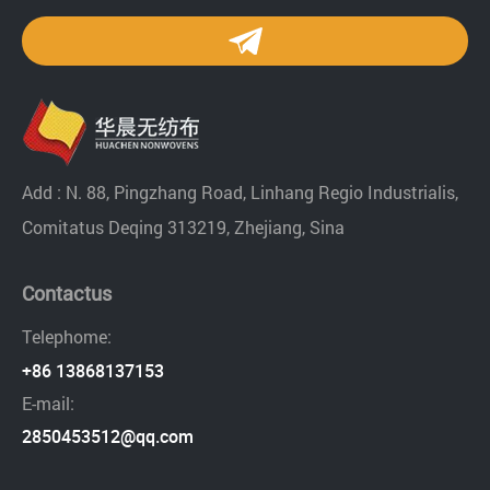
Add : N. 88, Pingzhang Road, Linhang Regio Industrialis,
Comitatus Deqing 313219, Zhejiang, Sina
Contactus
Telephome:
+86 13868137153
E-mail:
2850453512@qq.com